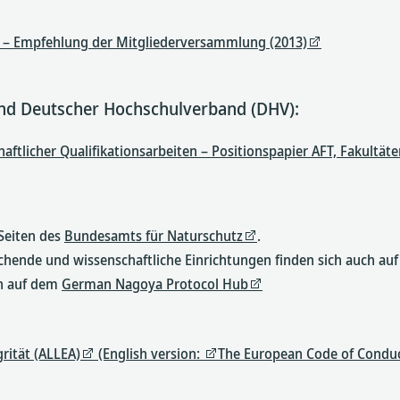
n – Empfehlung der Mitgliederversammlung (2013)
und Deutscher Hochschulverband (DHV):
haftlicher Qualifikationsarbeiten – Positionspapier AFT, Fakultä
Seiten des
Bundesamts für Naturschutz
.
chende und wissenschaftliche Einrichtungen finden sich auch auf
ch auf dem
German Nagoya Protocol Hub
rität (ALLEA)
(English version:
The European Code of Conduct